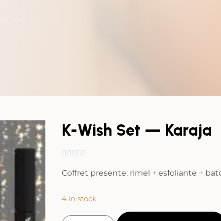
K-Wish Set — Karaja





Coffret presente: rimel + esfoliante + b
4 in stock