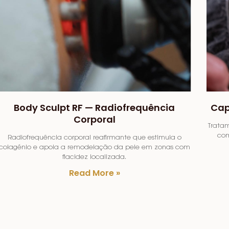
Body Sculpt RF — Radiofrequência
Cap
Corporal
Tratam
com
Radiofrequência corporal reafirmante que estimula o
colagénio e apoia a remodelação da pele em zonas com
flacidez localizada.
Read More »