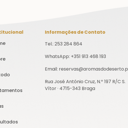
titucional
Informações de Contato
me
Tel.: 253 284 864
WhatsApp: +351 913 468 193
re
Email: reservas@aromasdodeserto.p
todo
Rua José António Cruz, N.º 197 R/C S.
Vítor · 4715-343 Braga
atamentos
as
ultados