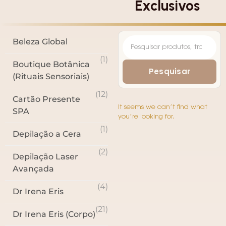
Exclusivos
Beleza Global
(1)
Boutique Botânica
Pesquisar
(Rituais Sensoriais)
(12)
Cartão Presente
It seems we can’t find what
SPA
you’re looking for.
(1)
Depilação a Cera
(2)
Depilação Laser
Avançada
(4)
Dr Irena Eris
(21)
Dr Irena Eris (Corpo)